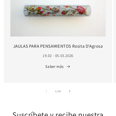
JAULAS PARA PENSAMIENTOS Rosita D'Agrosa
19.02 - 05.03.2026
Saber más
de
1
/
24
Suscríbete y recibe nuestra