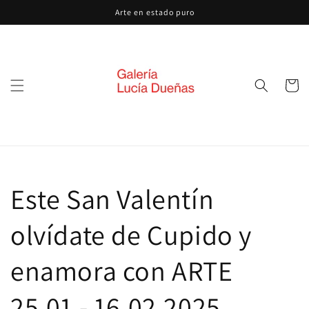
Ir
Arte en estado puro
directamente
al contenido
Carrito
Este San Valentín
olvídate de Cupido y
enamora con ARTE
25.01 - 16.02.2025