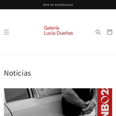
Ir
Arte en estado puro
directamente
al contenido
Carrito
Noticias