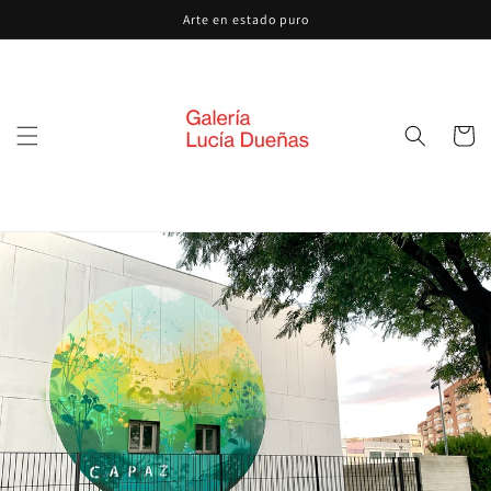
Ir
Arte en estado puro
directamente
al contenido
Carrito