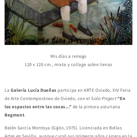
Mis días a remojo
120 x 120 cm., mixta y collage sobre lienzo
La
Galería Lucía Dueñas
participa en ARTE Oviedo, XIV Feria
de Arte Contemporáneo de Oviedo, con el S
olo Project
“En
los espacios entre las cosas...”
de la pintora asturiana
Begmont
.
Belén García Montoya (Gijón, 1975). Licenciada en Bellas
Artes en Sevilla, aunque cursó sus primeros años carrera en la