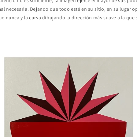
ilencio no es suficiente, la imagen ejerce el mayor de sus pod
al necesaria. Dejando que todo esté en su sitio, en su lugar op
ue nunca y la curva dibujando la dirección más suave a la que