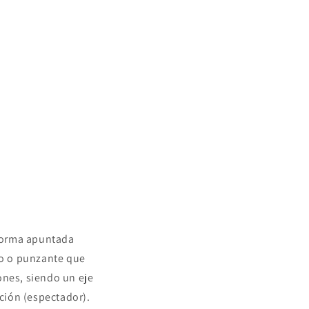
 forma apuntada
to o punzante que
ones, siendo un eje
ción (espectador).