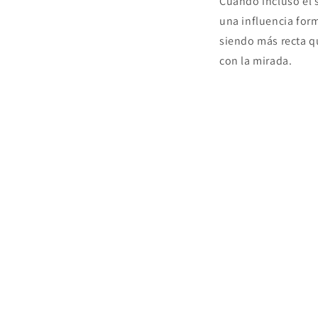
Cuando incluso el s
una influencia form
siendo más recta q
con la mirada.