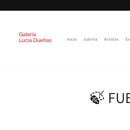
Ir
directamente
al contenido
Inicio
Galería
Artistas
Ex
🍃 FU