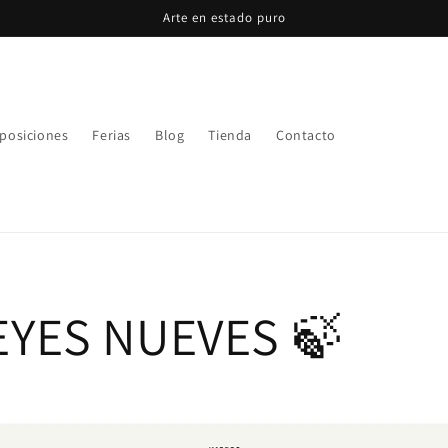
Arte en estado puro
posiciones
Ferias
Blog
Tienda
Contacto
EYES NUEVES 🍃