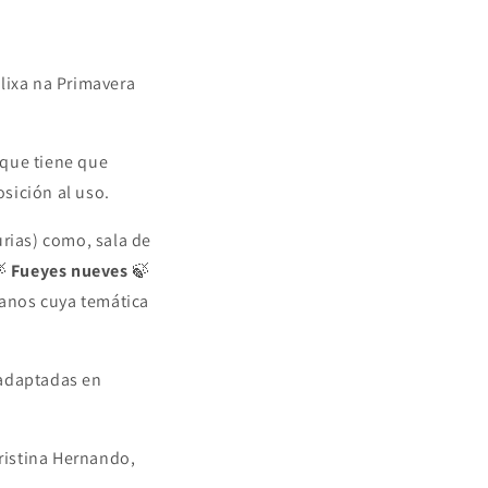
olixa na Primavera
 que tiene que
sición al uso.
urias) como, sala de
🍃
Fueyes nueves
🍃
ianos cuya temática
y adaptadas en
Cristina Hernando,