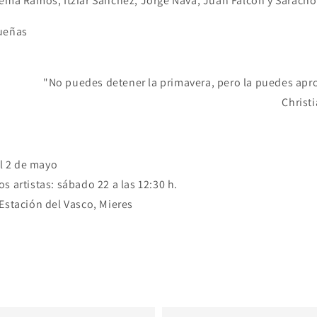
Gema Ramos, Itziar Sánchez, Jorge Nava, Juan Falcón y Saracho
Dueñas
"No puedes detener la primavera, pero la puedes apr
Christ
al 2 de mayo
s artistas: sábado 22 a las 12:30 h.
stación del Vasco, Mieres