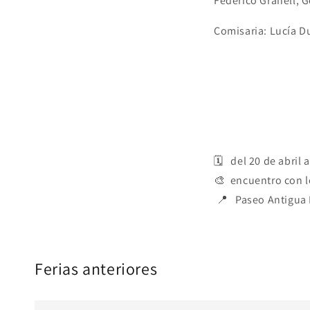
Federico Granell, 
Comisaria: Lucía 
🗓️ del 20 de abril 
🎨 encuentro con lo
📍 Paseo Antigua E
Ferias anteriores