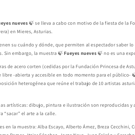
ueyes nueves
🍃 se lleva a cabo con motivo de la fiesta de la F
vera) en Mieres, Asturias.
ienen su cuándo y dónde, que permiten al espectador saber lo
as. Sin embargo, la muestra 🍃
Fueyes nueves
🍃 no es una expo
ras de acero corten (cedidas por la Fundación Princesa de Ast
e libre -abierta y accesible en todo momento para el público- 
posición heterogénea que reúne el trabajo de 10 artistas astur
nas artísticas: dibujo, pintura e ilustración son reproducidas 
“sacar” el arte a la calle.
tes en la muestra: Alba Escayo, Alberto Ámez, Breza Cecchini, 