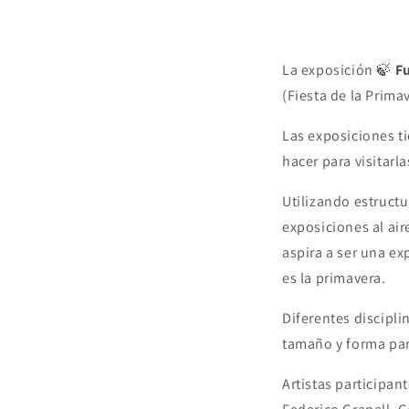
La exposición 🍃
F
(Fiesta de la Prima
Las exposiciones t
hacer para visitarl
Utilizando estructu
exposiciones al air
aspira a ser una ex
es la primavera.
Diferentes discipli
tamaño y forma para 
Artistas participan