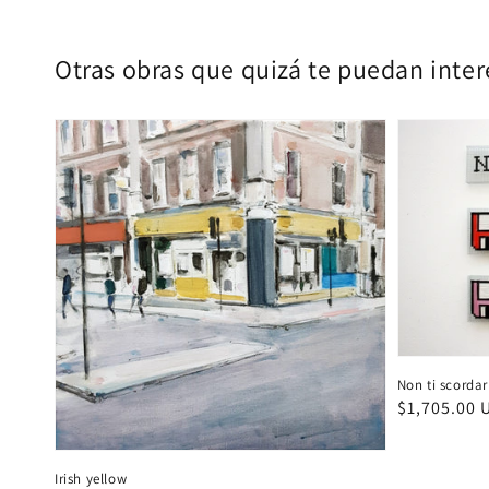
Otras obras que quizá te puedan intere
Non ti scordar
Precio
$1,705.00 
habitual
Irish yellow