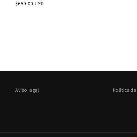
Precio
$659.00 USD
habitual
Aviso legal
Política de