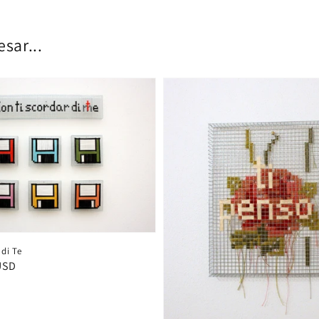
sar...
 di Te
USD