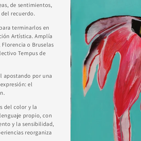
eas, de sentimientos,
 del recuerdo.
 para terminarlos en
ión Artística. Amplía
 Florencia o Bruselas
olectivo Tempus de
ol apostando por una
expresión: el
n.
 del color y la
lenguaje propio, con
nto y la sensibilidad,
periencias reorganiza