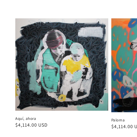
habitual
Aquí, ahora
Paloma
Precio
$4,114.00 USD
Precio
$4,114.00 
habitual
habitual