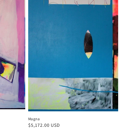
Magna
Precio
$5,172.00 USD
habitual