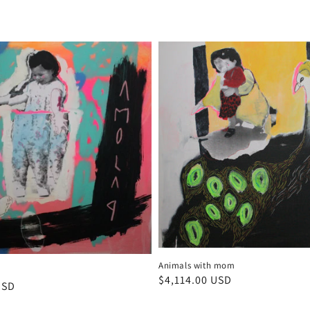
Animals with mom
Precio
$4,114.00 USD
USD
habitual