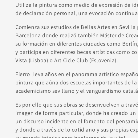
Utiliza la pintura como medio de expresión de id
de declaración personal, una evocación continua
Comienza sus estudios de Bellas Artes en Sevilla
Barcelona donde realizó también Máster de Creac
su formación en diferentes ciudades como Berlín,
y participa en diferentes becas artísticas como c
Vista (Lisboa) o Art Cicle Club (Eslovenia).
Fierro lleva años en el panorama artístico españ
pintura que aúna dos escuelas importantes de la 
academicismo sevillano y el vanguardismo catalá
Es por ello que sus obras se desenvuelven a través
imagen de forma particular, donde ha creado un 
un discurso incidente en el fomento del pensamie
y donde a través de lo cotidiano y sus propias ex
su mundo interior para hablarnos de lo vital.