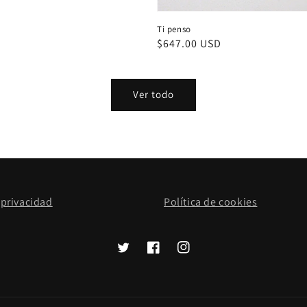
Ti penso
Precio
$647.00 USD
habitual
Ver todo
 privacidad
Política de cookies
Twitter
Facebook
Instagram