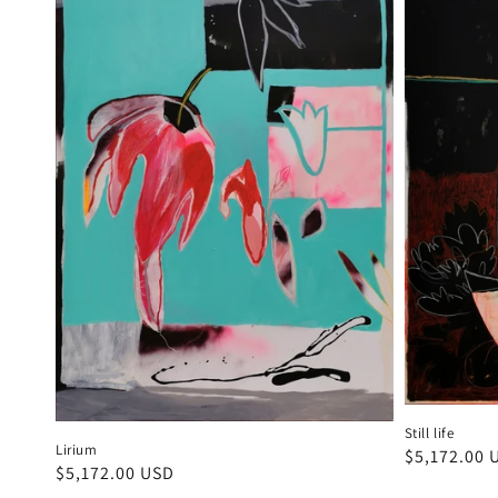
Still life
Lirium
Precio
$5,172.00 
Precio
$5,172.00 USD
habitual