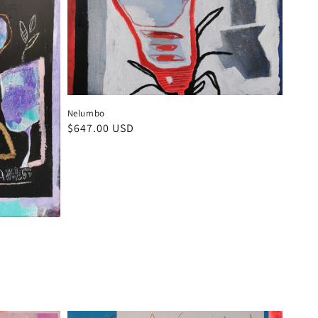
Nelumbo
Precio
$647.00 USD
habitual