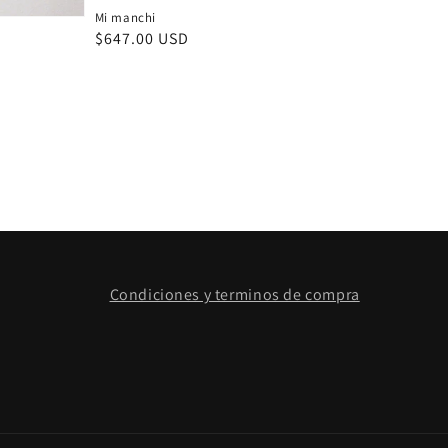
Mi manchi
Precio
$647.00 USD
habitual
Condiciones y terminos de compra