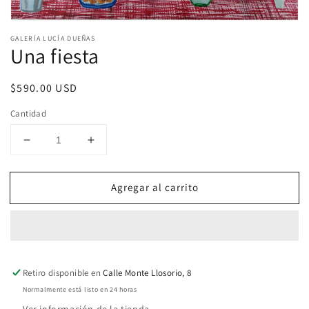
Abrir
elemento
GALERÍA LUCÍA DUEÑAS
multimedia
Una fiesta
1
en
una
Precio
$590.00 USD
ventana
modal
habitual
Cantidad
Reducir
Aumentar
cantidad
cantidad
para
para
Agregar al carrito
Una
Una
fiesta
fiesta
Retiro disponible en
Calle Monte Llosorio, 8
Normalmente está listo en 24 horas