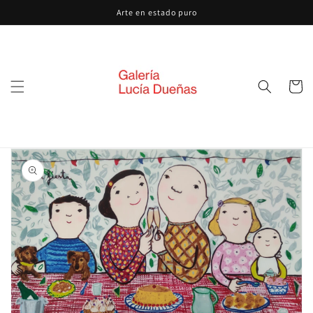
Ir
Arte en estado puro
directamente
al contenido
Carrito
Ir
directamente
a la
información
del producto