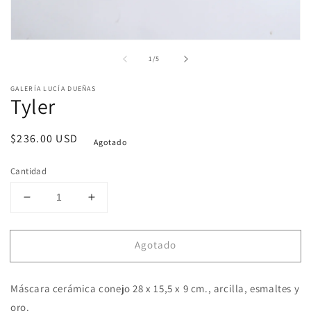
Abrir
elemento
de
1
/
5
multimedia
1
en
GALERÍA LUCÍA DUEÑAS
una
Tyler
ventana
modal
Precio
$236.00 USD
Agotado
habitual
Cantidad
Reducir
Aumentar
cantidad
cantidad
para
para
Agotado
Tyler
Tyler
Máscara cerámica conejo 28 x 15,5 x 9 cm., arcilla, esmaltes y
oro.