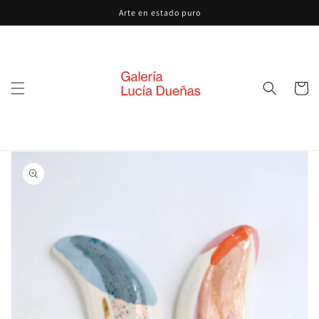
Ir
Arte en estado puro
directamente
al contenido
Carrito
Ir
directamente
a la
información
del producto