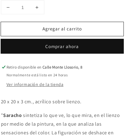
Reducir
Aumentar
cantidad
cantidad
para
para
Agregar al carrito
Transit
Transit
blue
blue
Comprar ahora
Retiro disponible en
Calle Monte Llosorio, 8
Normalmente está listo en 24 horas
Ver información de la tienda
20 x 20 x 3 cm., acrílico sobre lienzo.
"
Saracho
sintetiza lo que ve, lo que mira, en el lienzo
por medio de la pintura, en la que analiza las
sensaciones del color. La figuración se deshace en