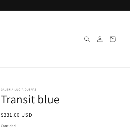
Iniciar
Carrito
sesión
GALERÍA LUCÍA DUEÑAS
Transit blue
Precio
$331.00 USD
habitual
Cantidad