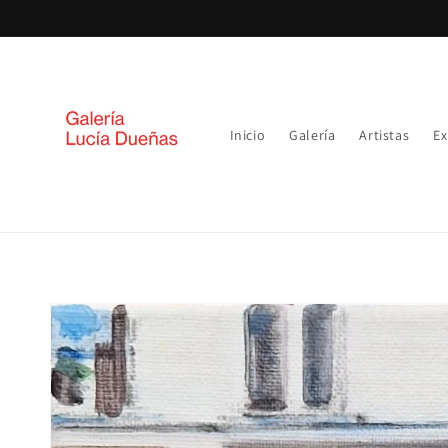
Ir
directamente
al contenido
Inicio
Galería
Artistas
Ex
Ir
directamente
a la
información
del producto