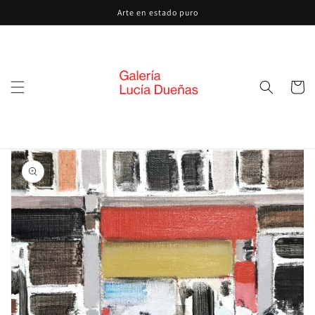
Ir
Arte en estado puro
directamente
al contenido
Carrito
Ir
directamente
a la
información
del producto