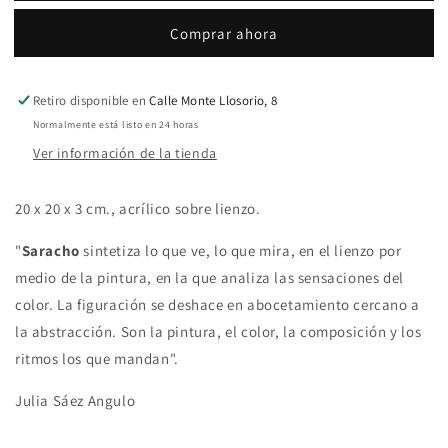
Dublin
Dublin
Comprar ahora
Retiro disponible en
Calle Monte Llosorio, 8
Normalmente está listo en 24 horas
Ver información de la tienda
20 x 20 x 3 cm., acrílico sobre lienzo.
"
Saracho
sintetiza lo que ve, lo que mira, en el lienzo por
medio de la pintura, en la que analiza las sensaciones del
color. La figuración se deshace en abocetamiento cercano a
la abstracción. Son la pintura, el color, la composición y los
ritmos los que mandan".
Julia
Sáez Angulo