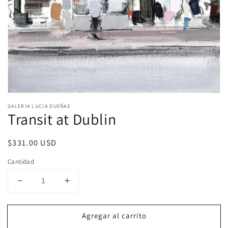
Abrir
elemento
GALERÍA LUCÍA DUEÑAS
multimedia
Transit at Dublin
1
en
una
Precio
$331.00 USD
ventana
modal
habitual
Cantidad
Reducir
Aumentar
cantidad
cantidad
para
para
Agregar al carrito
Transit
Transit
at
at