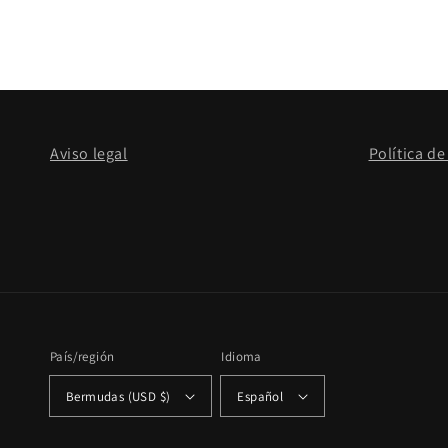
elemento
multimedia
1
en
una
ventana
modal
Aviso legal
Política de
País/región
Idioma
Bermudas (USD $)
Español