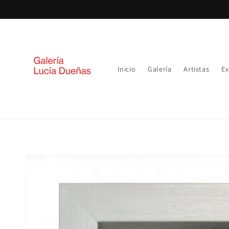
Ir
directamente
al contenido
Inicio
Galería
Artistas
Ex
Ir
directamente
a la
información
del producto