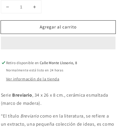
Reducir
Aumentar
cantidad
cantidad
para
para
Agregar al carrito
Tazzina,
Tazzina,
latte
latte
Retiro disponible en
Calle Monte Llosorio, 8
Normalmente está listo en 24 horas
Ver información de la tienda
Serie
Breviario
, 34 x 26 x 8 cm., cerámica esmaltada
(marco de madera).
“El título
Breviario
como en la literatura, se refiere a
un extracto, una pequeña colección de ideas, es como