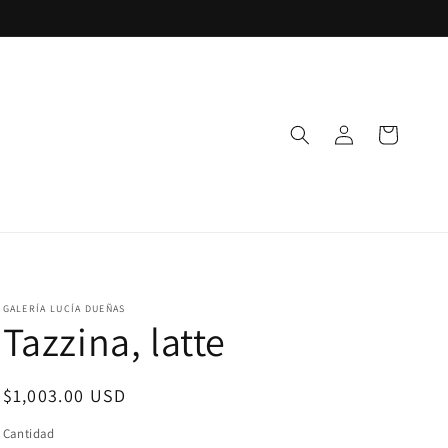
Iniciar
Carrito
sesión
GALERÍA LUCÍA DUEÑAS
Tazzina, latte
Precio
$1,003.00 USD
habitual
Cantidad