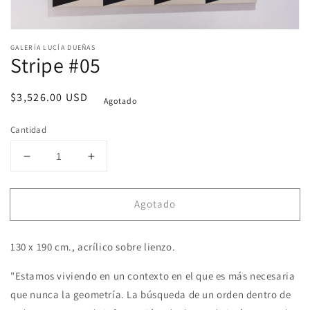
Abrir
elemento
GALERÍA LUCÍA DUEÑAS
multimedia
Stripe #05
1
en
una
Precio
$3,526.00 USD
ventana
Agotado
modal
habitual
Cantidad
Reducir
Aumentar
cantidad
cantidad
para
para
Agotado
Stripe
Stripe
#05
#05
130 x 190 cm., acrílico sobre lienzo.
"Estamos viviendo en un contexto en el que es más necesaria
que nunca la geometría. La búsqueda de un orden dentro de