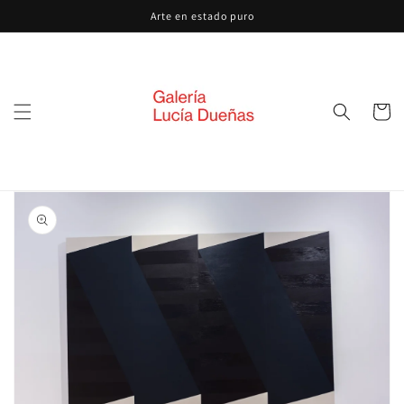
Ir
Arte en estado puro
directamente
al contenido
Carrito
Ir
directamente
a la
información
del producto