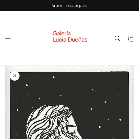
Ir
Arte en estado puro
directamente
al contenido
Carrito
Ir
directamente
a la
información
del producto