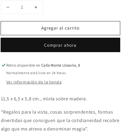
Reducir
Aumentar
cantidad
cantidad
para
para
Agregar al carrito
Sin
Sin
título
título
Comprar ahora
Retiro disponible en
Calle Monte Llosorio, 8
Normalmente está listo en 24 horas
Ver información de la tienda
11,5 x 6,5 x 5,8 cm., mixta sobre madera.
“Regalos para la vista, cosas sorprendentes, formas
divertidas que consiguen que la cotidianeidad recobre
algo que me atrevo a denominar magia”.