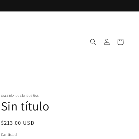
Iniciar
Carrito
sesión
GALERÍA LUCÍA DUEÑAS
Sin título
Precio
$213.00 USD
habitual
Cantidad