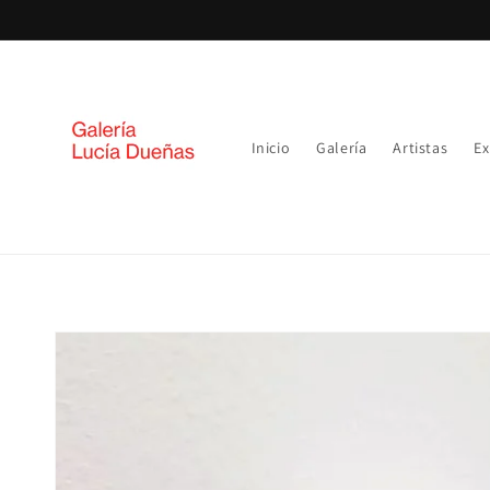
Ir
directamente
al contenido
Inicio
Galería
Artistas
Ex
Ir
directamente
a la
información
del producto