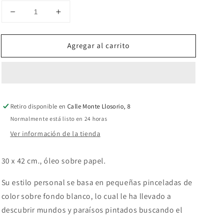
Reducir
Aumentar
cantidad
cantidad
para
para
Agregar al carrito
Sin
Sin
título
título
Retiro disponible en
Calle Monte Llosorio, 8
Normalmente está listo en 24 horas
Ver información de la tienda
30 x 42 cm., óleo sobre papel.
Su estilo personal se basa en pequeñas pinceladas de
color sobre fondo blanco, lo cual le ha llevado a
descubrir mundos y paraísos pintados buscando el