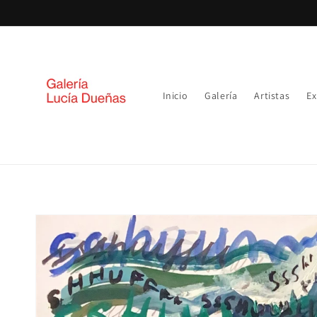
Ir
directamente
al contenido
Inicio
Galería
Artistas
Ex
Ir
directamente
a la
información
del producto