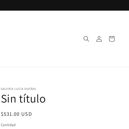
Iniciar
Carrito
sesión
GALERÍA LUCÍA DUEÑAS
Sin título
Precio
$531.00 USD
habitual
Cantidad