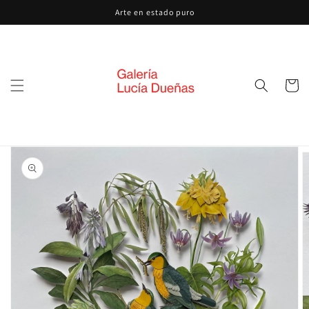
Ir
Arte en estado puro
directamente
al contenido
Carrito
Ir
directamente
a la
información
del producto