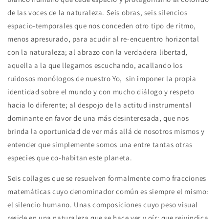
la
la
de las voces de la naturaleza. Seis obras, seis silencios
era
era
del
del
espacio-temporales que nos conceden otro tipo de ritmo,
Eremoceno
Eremoceno
menos apresurado, para acudir al re-encuentro horizontal
con la naturaleza; al abrazo con la verdadera libertad,
aquella a la que llegamos escuchando, acallando los
ruidosos monólogos de nuestro Yo, sin imponer la propia
identidad sobre el mundo y con mucho diálogo y respeto
hacia lo diferente; al despojo de la actitud instrumental
dominante en favor de una más desinteresada, que nos
brinda la oportunidad de ver más allá de nosotros mismos y
entender que simplemente somos una entre tantas otras
especies que co-habitan este planeta.
Seis collages que se resuelven formalmente como fracciones
matemáticas cuyo denominador común es siempre el mismo:
el silencio humano. Unas composiciones cuyo peso visual
reside en una naturaleza que se hace ver y oír; que reivindica