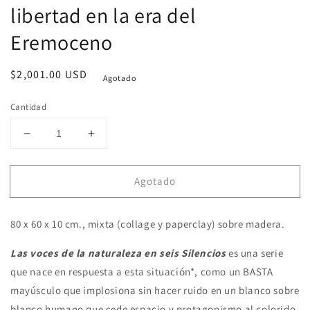
libertad en la era del
Eremoceno
Precio
$2,001.00 USD
Agotado
habitual
Cantidad
Reducir
Aumentar
cantidad
cantidad
para
para
Agotado
SILENCIO
SILENCIO
III
III
-
-
80 x 60 x 10 cm., mixta (collage y paperclay) sobre madera.
El
El
recuerdo
recuerdo
Las voces de la naturaleza en seis Silencios
es una serie
de
de
la
la
que nace en respuesta a esta situación*, como un BASTA
libertad
libertad
mayúsculo que implosiona sin hacer ruido en un blanco sobre
en
en
blanco humano que cede espacio y protagonismo al colorido