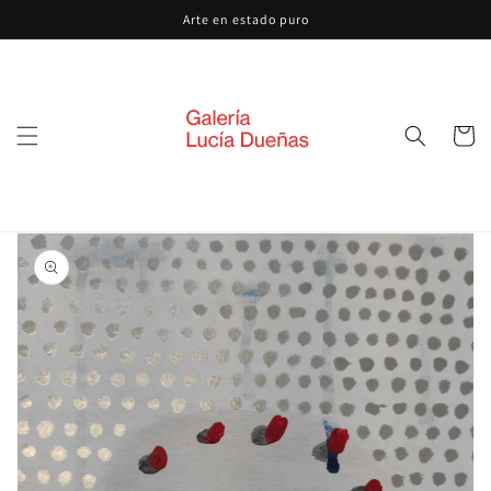
Ir
Arte en estado puro
directamente
al contenido
Carrito
Ir
directamente
a la
información
del producto