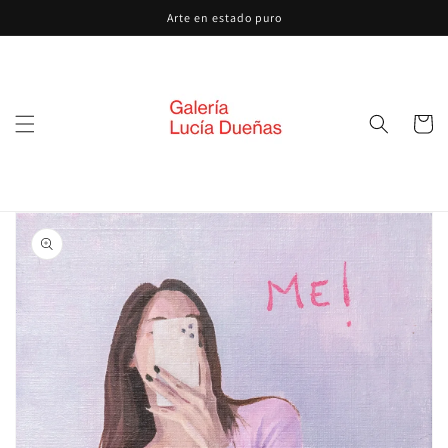
Ir
Arte en estado puro
directamente
al contenido
Carrito
Ir
directamente
a la
información
del producto