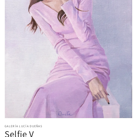
Abrir
elemento
GALERÍA LUCÍA DUEÑAS
multimedia
Selfie V
1