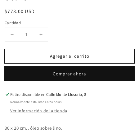
en
una
Precio
$778.00 USD
ventana
modal
habitual
Cantidad
Reducir
Aumentar
cantidad
cantidad
para
para
Agregar al carrito
Selfie
Selfie
V
V
Comprar ahora
Retiro disponible en
Calle Monte Llosorio, 8
Normalmente está listo en 24 horas
Ver información de la tienda
30 x 20 cm., óleo sobre lino.