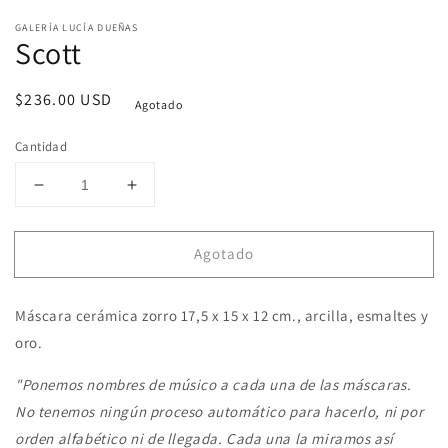
1
en
GALERÍA LUCÍA DUEÑAS
una
Scott
ventana
modal
Precio
$236.00 USD
Agotado
habitual
Cantidad
Reducir
Aumentar
cantidad
cantidad
para
para
Agotado
Scott
Scott
Máscara cerámica zorro 17,5 x 15 x 12 cm., arcilla, esmaltes y
oro.
"Ponemos nombres de músico a cada una de las máscaras.
No tenemos ningún proceso automático para hacerlo, ni por
orden alfabético ni de llegada. Cada una la miramos así