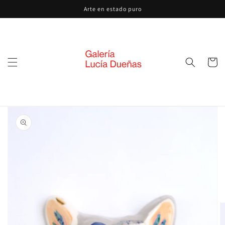
Ir
Arte en estado puro
directamente
al contenido
Carrito
Ir
directamente
a la
información
del producto