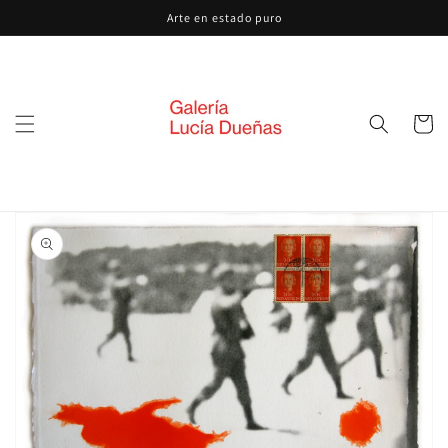
Ir
Arte en estado puro
directamente
al contenido
Carrito
Ir
directamente
a la
información
del producto