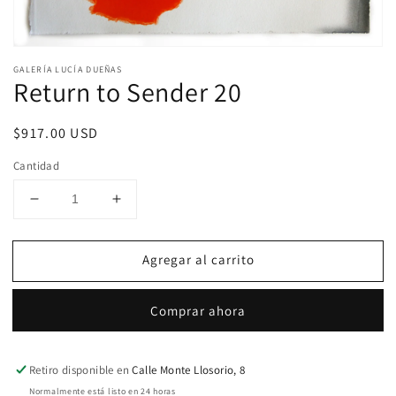
Abrir
elemento
GALERÍA LUCÍA DUEÑAS
multimedia
Return to Sender 20
1
en
una
Precio
$917.00 USD
ventana
modal
habitual
Cantidad
Reducir
Aumentar
cantidad
cantidad
para
para
Agregar al carrito
Return
Return
to
to
Sender
Sender
Comprar ahora
20
20
Retiro disponible en
Calle Monte Llosorio, 8
Normalmente está listo en 24 horas