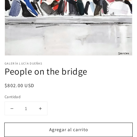
Abrir
elemento
GALERÍA LUCÍA DUEÑAS
multimedia
People on the bridge
1
en
una
Precio
$802.00 USD
ventana
modal
habitual
Cantidad
Reducir
Aumentar
cantidad
cantidad
para
para
Agregar al carrito
People
People
on
on