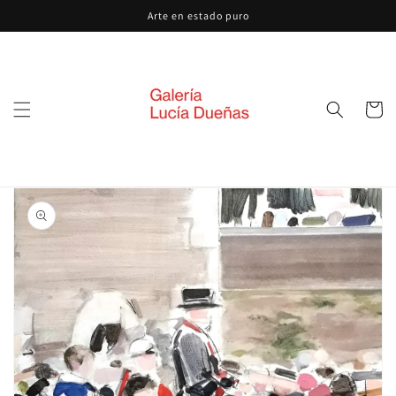
Ir
Arte en estado puro
directamente
al contenido
Carrito
Ir
directamente
a la
información
del producto