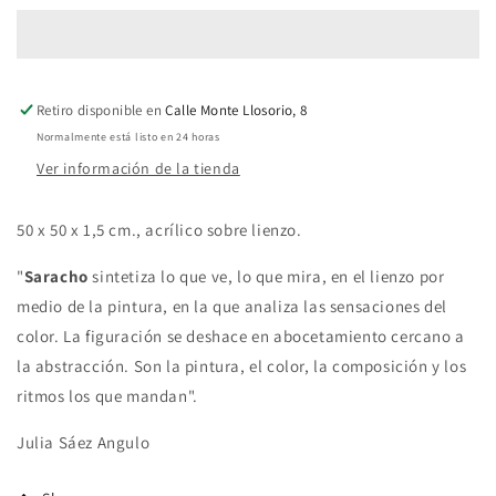
the
the
bridge
bridge
Retiro disponible en
Calle Monte Llosorio, 8
Normalmente está listo en 24 horas
Ver información de la tienda
50 x 50 x 1,5 cm., acrílico sobre lienzo.
"
Saracho
sintetiza lo que ve, lo que mira, en el lienzo por
medio de la pintura, en la que analiza las sensaciones del
color. La figuración se deshace en abocetamiento cercano a
la abstracción. Son la pintura, el color, la composición y los
ritmos los que mandan".
Julia
Sáez Angulo