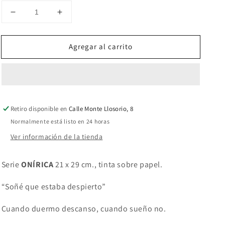
Reducir
Aumentar
cantidad
cantidad
para
para
Agregar al carrito
Objetos
Objetos
en
en
reposo
reposo
Retiro disponible en
Calle Monte Llosorio, 8
Normalmente está listo en 24 horas
Ver información de la tienda
Serie
ONÍRICA
21 x 29 cm., tinta sobre papel.
“Soñé que estaba despierto”
Cuando duermo descanso, cuando sueño no.