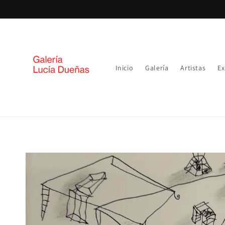
Ir
directamente
al contenido
Inicio
Galería
Artistas
Ex
Ir
directamente
a la
información
del producto