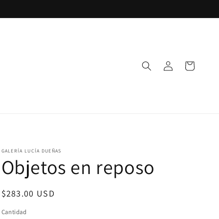
Iniciar
Carrito
sesión
GALERÍA LUCÍA DUEÑAS
Objetos en reposo
Precio
$283.00 USD
habitual
Cantidad