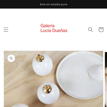
Ir
Arte en estado puro
directamente
al contenido
Carrito
Ir
directamente
a la
información
del producto