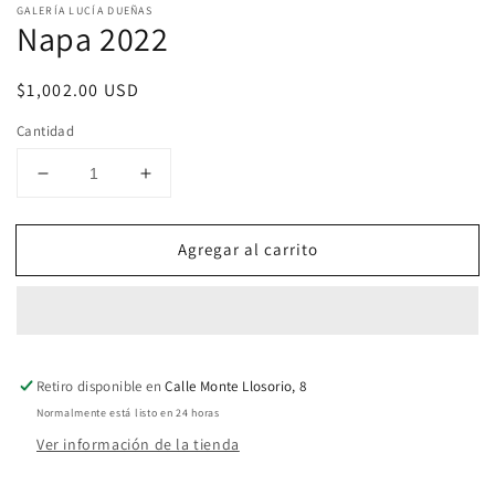
elemento
GALERÍA LUCÍA DUEÑAS
multimedia
Napa 2022
1
en
una
Precio
$1,002.00 USD
ventana
modal
habitual
Cantidad
Reducir
Aumentar
cantidad
cantidad
para
para
Agregar al carrito
Napa
Napa
2022
2022
Retiro disponible en
Calle Monte Llosorio, 8
Normalmente está listo en 24 horas
Ver información de la tienda