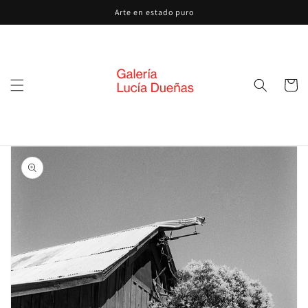
Ir
Arte en estado puro
directamente
al contenido
Carrito
Ir
directamente
a la
información
del producto