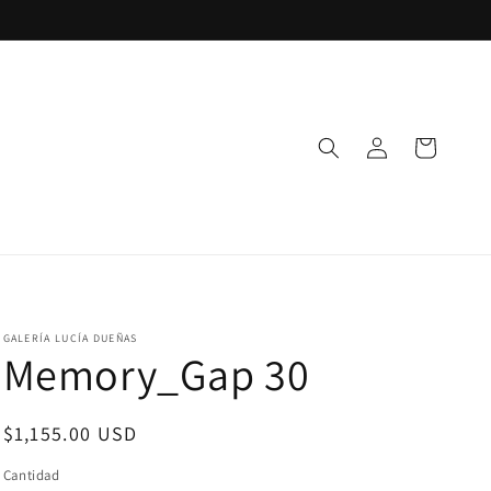
Iniciar
Carrito
sesión
GALERÍA LUCÍA DUEÑAS
Memory_Gap 30
Precio
$1,155.00 USD
habitual
Cantidad