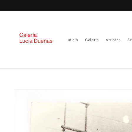
Ir
directamente
al contenido
Inicio
Galería
Artistas
Ex
Ir
directamente
a la
información
del producto