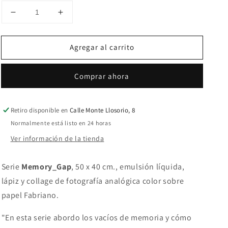
Reducir
Aumentar
cantidad
cantidad
para
para
Agregar al carrito
Memory_Gap
Memory_Gap
30
30
Comprar ahora
Retiro disponible en
Calle Monte Llosorio, 8
Normalmente está listo en 24 horas
Ver información de la tienda
Serie
Memory_Gap
,
50 x 40 cm., emulsión líquida,
lápiz y collage de fotografía analógica color sobre
papel Fabriano.
"En esta serie abordo los vacíos de memoria y cómo