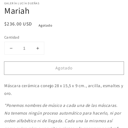
en
e
GALERÍA LUCÍA DUEÑAS
una
u
Mariah
ventana
v
modal
m
Precio
$236.00 USD
Agotado
habitual
Cantidad
Reducir
Aumentar
cantidad
cantidad
para
para
Agotado
Mariah
Mariah
Máscara cerámica conejo 28 x 15,5 x 9 cm., arcilla, esmaltes y
oro.
"Ponemos nombres de músico a cada una de las máscaras.
No tenemos ningún proceso automático para hacerlo, ni por
orden alfabético ni de llegada. Cada una la miramos así