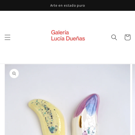
Ir
Arte en estado puro
directamente
al contenido
Carrito
Ir
directamente
a la
información
del producto