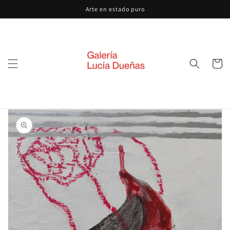
Ir
Arte en estado puro
directamente
al contenido
Carrito
Ir
directamente
a la
información
del producto