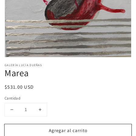
Abrir
elemento
GALERÍA LUCÍA DUEÑAS
multimedia
Marea
1
en
una
Precio
$531.00 USD
ventana
modal
habitual
Cantidad
Reducir
Aumentar
cantidad
cantidad
para
para
Agregar al carrito
Marea
Marea