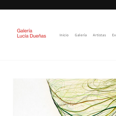
Ir
directamente
al contenido
Inicio
Galería
Artistas
Ex
Ir
directamente
a la
información
del producto