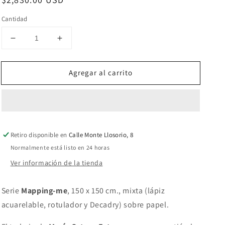
habitual
Cantidad
Reducir
Aumentar
cantidad
cantidad
para
para
Agregar al carrito
Homologías
Homologías
del
del
recuerdo
recuerdo
Retiro disponible en
Calle Monte Llosorio, 8
Normalmente está listo en 24 horas
Ver información de la tienda
Serie
Mapping-me
, 150 x 150 cm., mixta
(lápiz
acuarelable, rotulador y Decadry) sobre papel.