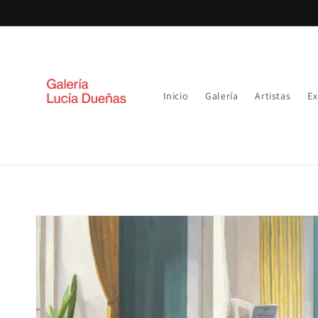
Ir
directamente
al contenido
Inicio
Galería
Artistas
Ex
Ir
directamente
a la
información
del producto