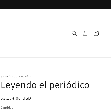
Iniciar
Carrito
sesión
GALERÍA LUCÍA DUEÑAS
Leyendo el periódico
Precio
$3,184.00 USD
habitual
Cantidad