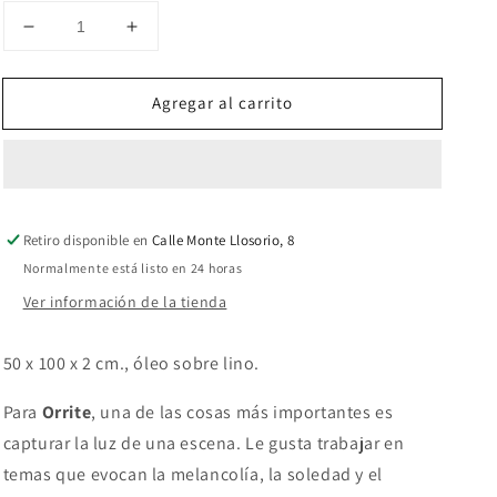
Reducir
Aumentar
cantidad
cantidad
para
para
Agregar al carrito
Leyendo
Leyendo
el
el
periódico
periódico
Retiro disponible en
Calle Monte Llosorio, 8
Normalmente está listo en 24 horas
Ver información de la tienda
50 x 100 x 2 cm., óleo sobre lino.
Para
Orrite
, una de las cosas más importantes es
capturar la luz de una escena.
Le gusta trabajar en
temas que evocan la melancolía, la soledad y el