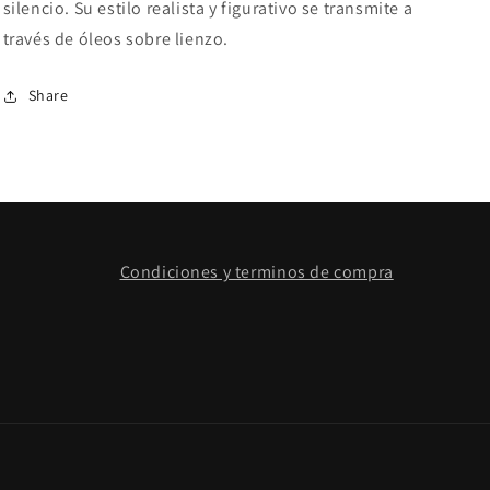
silencio. Su estilo realista y figurativo se transmite a
través de óleos sobre lienzo.
Share
Condiciones y terminos de compra