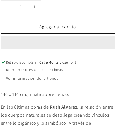
Reducir
Aumentar
cantidad
cantidad
para
para
Agregar al carrito
La
La
duda
duda
Retiro disponible en
Calle Monte Llosorio, 8
Normalmente está listo en 24 horas
Ver información de la tienda
146 x 114 cm., mixta sobre lienzo.
En las últimas obras de
Ruth Álvarez
, la relación entre
los cuerpos naturales se despliega creando vínculos
entre lo orgánico y lo simbólico. A través de