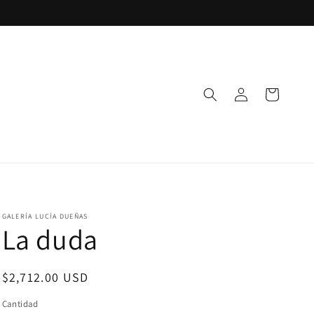
Iniciar
Carrito
sesión
GALERÍA LUCÍA DUEÑAS
La duda
Precio
$2,712.00 USD
habitual
Cantidad