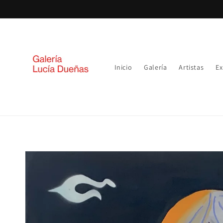
Ir
directamente
al contenido
Inicio
Galería
Artistas
Ex
Ir
directamente
a la
información
del producto