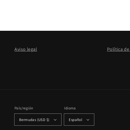
Abrir
elemento
multimedia
1
en
una
ventana
modal
Aviso legal
Política de
País/región
Idioma
Bermudas (USD $)
Español