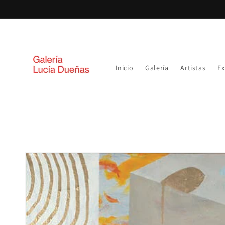
Ir
directamente
al contenido
Inicio
Galería
Artistas
Ex
Ir
directamente
a la
información
del producto