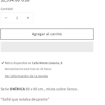
habitual
Cantidad
Reducir
Aumentar
cantidad
cantidad
para
para
Agregar al carrito
Indiferencia
Indiferencia
por
por
Alvar
Alvar
Aalto
Aalto
Retiro disponible en
Calle Monte Llosorio, 8
Normalmente está listo en 24 horas
Ver información de la tienda
Serie
ONÍRICA
80 x 80 cm., mixta sobre lienzo.
“Soñé que estaba despierto”