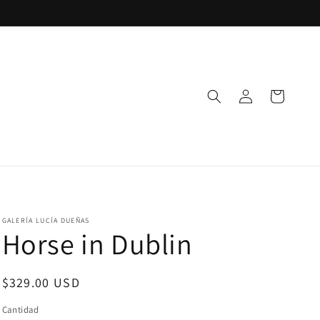
Iniciar
Carrito
sesión
GALERÍA LUCÍA DUEÑAS
Horse in Dublin
Precio
$329.00 USD
habitual
Cantidad