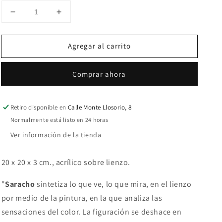
Reducir
Aumentar
cantidad
cantidad
para
para
Agregar al carrito
Horse
Horse
in
in
Dublin
Dublin
Comprar ahora
Retiro disponible en
Calle Monte Llosorio, 8
Normalmente está listo en 24 horas
Ver información de la tienda
20 x 20 x 3 cm., acrílico sobre lienzo.
"
Saracho
sintetiza lo que ve, lo que mira, en el lienzo
por medio de la pintura, en la que analiza las
sensaciones del color. La figuración se deshace en