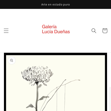
Ir
Arte en estado puro
directamente
al contenido
Carrito
Ir
directamente
a la
información
del producto