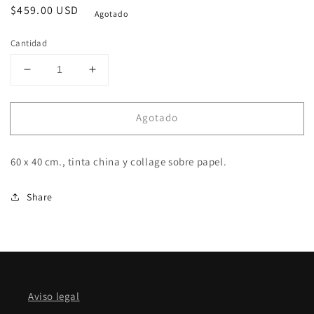
Precio
$459.00 USD
Agotado
habitual
Cantidad
Reducir
Aumentar
cantidad
cantidad
para
para
Agotado
Fragilidades
Fragilidades
60 x 40 cm.,
tinta china y collage sobre papel.
Share
Aviso legal