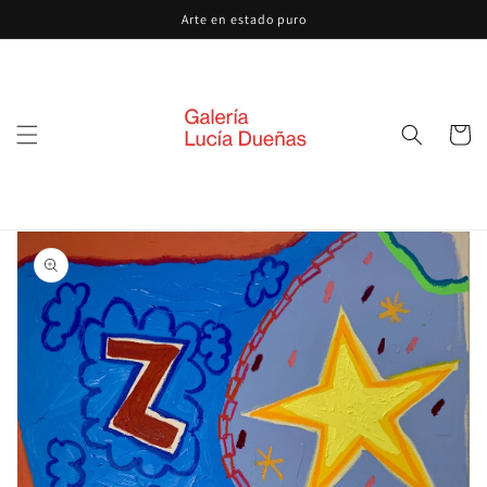
Ir
Arte en estado puro
directamente
al contenido
Carrito
Ir
directamente
a la
información
del producto