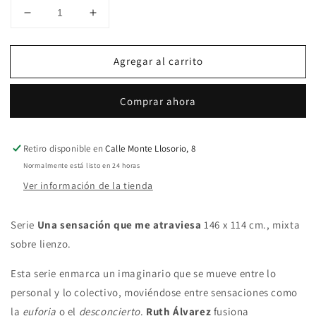
Reducir
Aumentar
cantidad
cantidad
para
para
Agregar al carrito
Ensueño
Ensueño
Comprar ahora
Retiro disponible en
Calle Monte Llosorio, 8
Normalmente está listo en 24 horas
Ver información de la tienda
Serie
Una sensación que me atraviesa
146 x 114 cm., mixta
sobre lienzo.
Esta serie enmarca un imaginario que se mueve entre lo
personal y lo colectivo, moviéndose entre sensaciones como
la
euforia
o el
desconcierto
.
Ruth Álvarez
fusiona