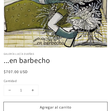
Abrir
elemento
GALERÍA LUCÍA DUEÑAS
multimedia
...en barbecho
1
en
una
Precio
$707.00 USD
ventana
modal
habitual
Cantidad
Reducir
Aumentar
cantidad
cantidad
para
para
Agregar al carrito
...en
...en