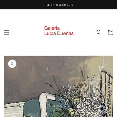
Ir
Arte en estado puro
directamente
al contenido
Carrito
Ir
directamente
a la
información
del producto