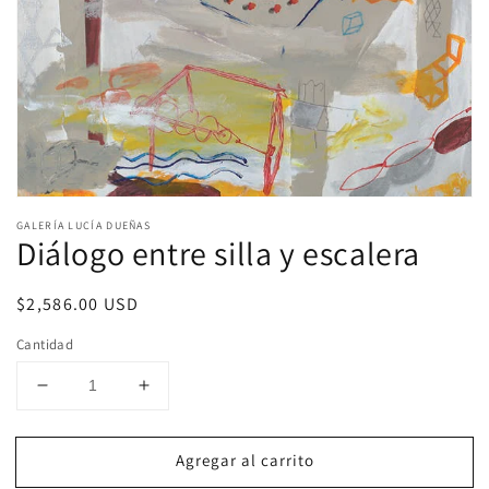
Abrir
elemento
GALERÍA LUCÍA DUEÑAS
multimedia
Diálogo entre silla y escalera
1
en
una
Precio
$2,586.00 USD
ventana
modal
habitual
Cantidad
Reducir
Aumentar
cantidad
cantidad
para
para
Agregar al carrito
Diálogo
Diálogo
entre
entre