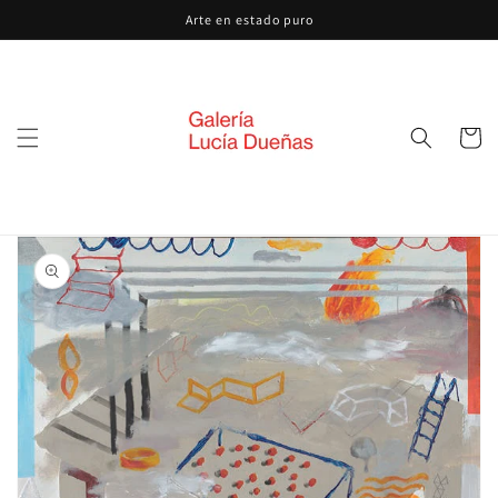
Ir
Arte en estado puro
directamente
al contenido
Carrito
Ir
directamente
a la
información
del producto