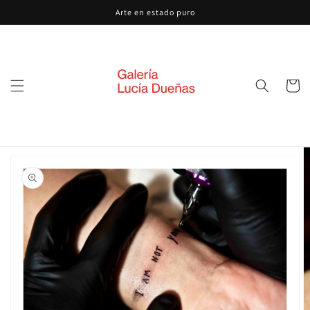
Ir
Arte en estado puro
directamente
al contenido
Carrito
Ir
directamente
a la
información
del producto