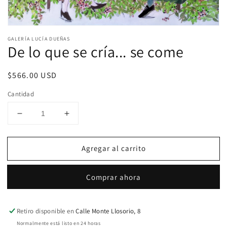
Abrir
elemento
GALERÍA LUCÍA DUEÑAS
multimedia
De lo que se cría... se come
1
en
una
Precio
$566.00 USD
ventana
modal
habitual
Cantidad
Reducir
Aumentar
cantidad
cantidad
para
para
Agregar al carrito
De
De
lo
lo
que
que
Comprar ahora
se
se
cría...
cría...
se
se
Retiro disponible en
Calle Monte Llosorio, 8
come
come
Normalmente está listo en 24 horas