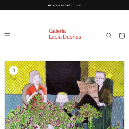
Ir
Arte en estado puro
directamente
al contenido
Carrito
Ir
directamente
a la
información
del producto