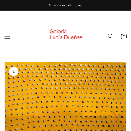
Ir
Arte en estado puro
directamente
al contenido
Carrito
Ir
directamente
a la
información
del producto