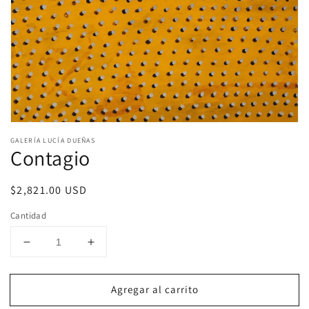
Abrir
elemento
GALERÍA LUCÍA DUEÑAS
multimedia
Contagio
1
en
una
Precio
$2,821.00 USD
ventana
modal
habitual
Cantidad
Reducir
Aumentar
cantidad
cantidad
para
para
Agregar al carrito
Contagio
Contagio