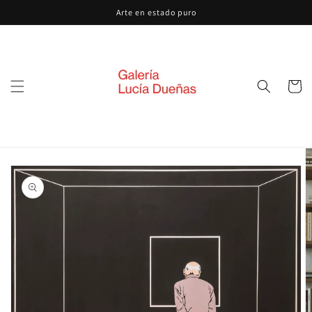
Ir
Arte en estado puro
directamente
al contenido
Carrito
Ir
directamente
a la
información
del producto