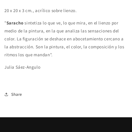
Harajuku
Harajuku
20 x 20 x 3 cm., acrílico sobre lienzo.
"
Saracho
sintetiza lo que ve, lo que mira, en el lienzo por
medio de la pintura, en la que analiza las sensaciones del
color. La figuración se deshace en abocetamiento cercano a
la abstracción. Son la pintura, el color, la composición y los
ritmos los que mandan".
Julia
Sáez-Angulo
Share