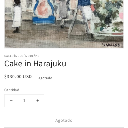
Abrir
elemento
GALERÍA LUCÍA DUEÑAS
multimedia
Cake in Harajuku
1
en
una
Precio
$330.00 USD
ventana
Agotado
modal
habitual
Cantidad
Reducir
Aumentar
cantidad
cantidad
para
para
Agotado
Cake
Cake
in
in