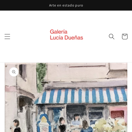
Ir
Arte en estado puro
directamente
al contenido
Carrito
Ir
directamente
a la
información
del producto