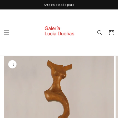
Ir
Arte en estado puro
directamente
al contenido
Carrito
Ir
directamente
a la
información
del producto