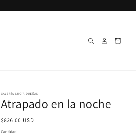
Iniciar
Carrito
sesión
GALERÍA LUCÍA DUEÑAS
Atrapado en la noche
Precio
$826.00 USD
habitual
Cantidad