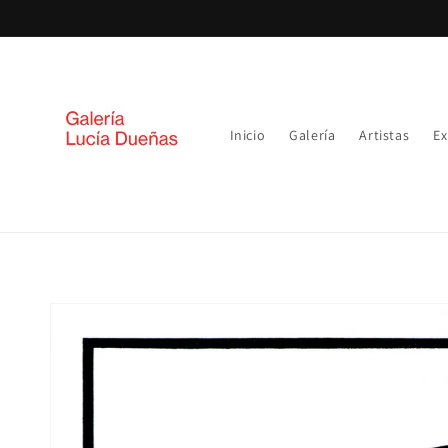
Ir
directamente
al contenido
Inicio
Galería
Artistas
Ex
Ir
directamente
a la
información
del producto