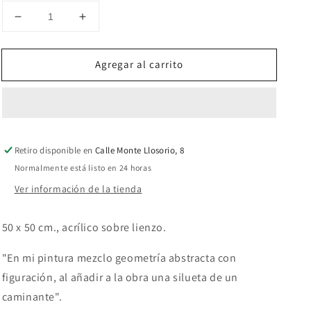
Reducir
Aumentar
cantidad
cantidad
para
para
Agregar al carrito
Atrapado
Atrapado
en
en
la
la
noche
noche
Retiro disponible en
Calle Monte Llosorio, 8
Normalmente está listo en 24 horas
Ver información de la tienda
50 x 50 cm., acrílico sobre lienzo.
"En mi pintura mezclo geometría abstracta con
figuración, al añadir a la obra una silueta de un
caminante".