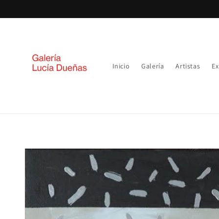
Ir
directamente
al contenido
Inicio
Galería
Artistas
Ex
Ir
directamente
a la
información
del producto