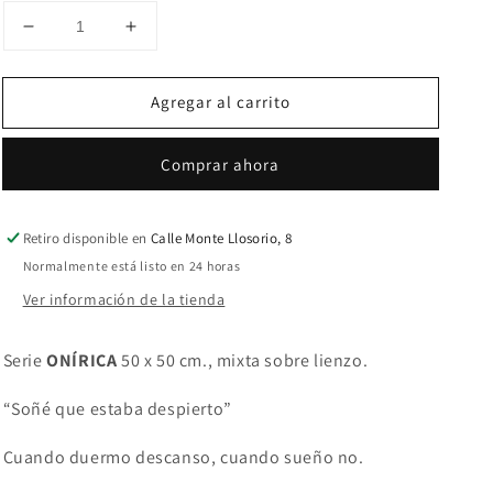
Reducir
Aumentar
cantidad
cantidad
para
para
Agregar al carrito
Arpegio
Arpegio
Comprar ahora
Retiro disponible en
Calle Monte Llosorio, 8
Normalmente está listo en 24 horas
Ver información de la tienda
Serie
ONÍRICA
50 x 50 cm., mixta sobre lienzo.
“Soñé que estaba despierto”
Cuando duermo descanso, cuando sueño no.