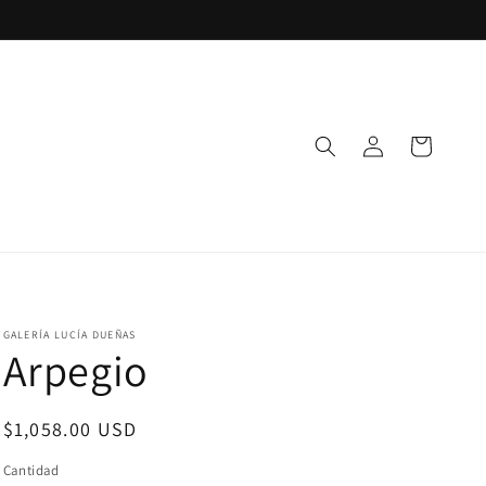
Iniciar
Carrito
sesión
GALERÍA LUCÍA DUEÑAS
Arpegio
Precio
$1,058.00 USD
habitual
Cantidad