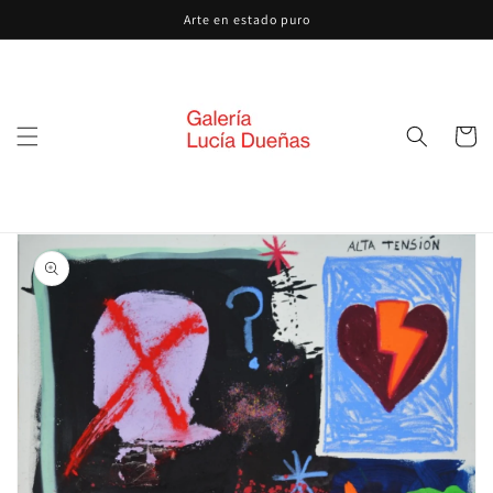
Ir
Arte en estado puro
directamente
al contenido
Carrito
Ir
directamente
a la
información
del producto