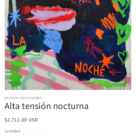
Abrir
elemento
GALERÍA LUCÍA DUEÑAS
multimedia
Alta tensión nocturna
1
en
una
Precio
$2,712.00 USD
ventana
modal
habitual
Cantidad