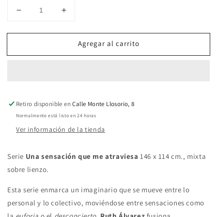
Reducir
Aumentar
cantidad
cantidad
para
para
Agregar al carrito
Alta
Alta
tensión
tensión
nocturna
nocturna
Retiro disponible en
Calle Monte Llosorio, 8
Normalmente está listo en 24 horas
Ver información de la tienda
Serie
Una sensación que me atraviesa
146 x 114 cm., mixta
sobre lienzo.
Esta serie enmarca un imaginario que se mueve entre lo
personal y lo colectivo, moviéndose entre sensaciones como
la
euforia
o el
desconcierto
.
Ruth Álvarez
fusiona